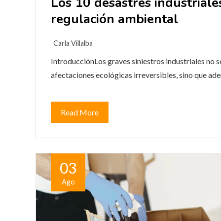
Los 10 desastres industrial
regulación ambiental
Carla Villalba
IntroducciónLos graves siniestros industriales no s
afectaciones ecológicas irreversibles, sino que ad
Read More
03
Ago