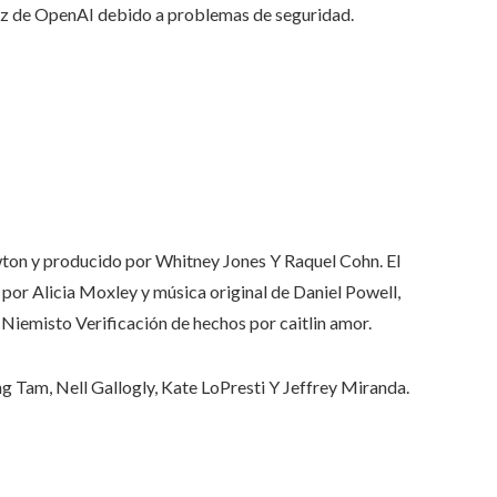
oz de OpenAI debido a problemas de seguridad.
ton
y producido por
Whitney Jones
Y
Raquel Cohn
. El
a por
Alicia Moxley
y música original de
Daniel Powell
,
Niemisto
Verificación de hechos por
caitlin amor
.
ng Tam
,
Nell Gallogly
,
Kate LoPresti
Y
Jeffrey Miranda
.