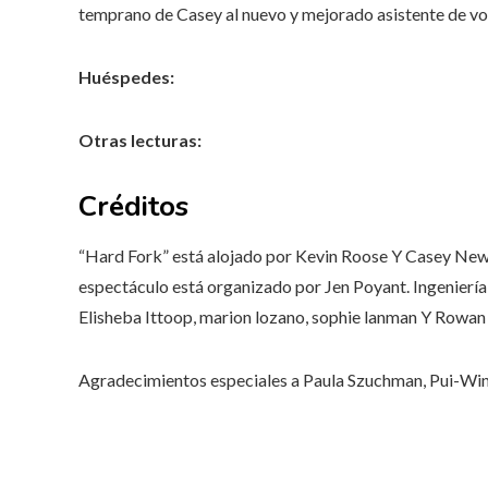
temprano de Casey al nuevo y mejorado asistente de v
Huéspedes:
Otras lecturas:
Créditos
“Hard Fork” está alojado por
Kevin Roose
Y
Casey New
espectáculo está organizado por
Jen Poyant
. Ingenierí
Elisheba Ittoop
,
marion lozano
,
sophie lanman
Y
Rowan 
Agradecimientos especiales a
Paula Szuchman
,
Pui-Wi