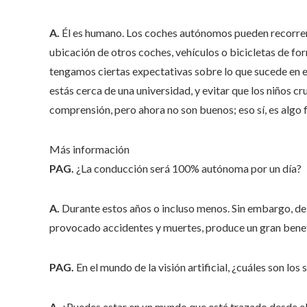
A.
Él es humano. Los coches autónomos pueden recorrer
ubicación de otros coches, vehículos o bicicletas de fo
tengamos ciertas expectativas sobre lo que sucede en e
estás cerca de una universidad, y evitar que los niños cr
comprensión, pero ahora no son buenos; eso sí, es algo 
Más información
PAG.
¿La conducción será 100% autónoma por un día?
A.
Durante estos años o incluso menos. Sin embargo, de
provocado accidentes y muertes, produce un gran benef
PAG.
En el mundo de la visión artificial, ¿cuáles son los
A.
¿Puedes estar en un mundo que está trazado desde el m