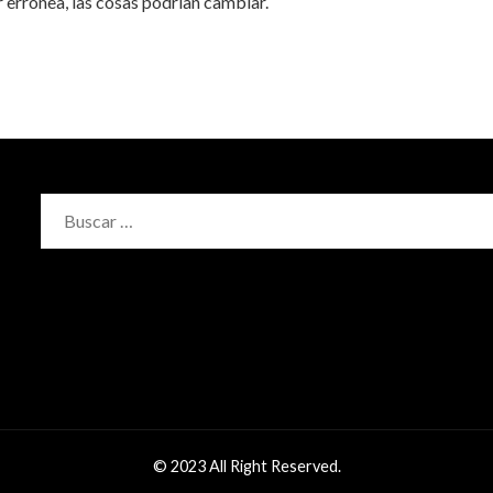
ser errónea, las cosas podrían cambiar.
Buscar:
© 2023 All Right Reserved.