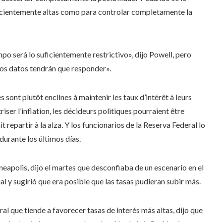
ficientemente altas como para controlar completamente la
po será lo suficientemente restrictivo», dijo Powell, pero
los datos tendrán que responder».
 sont plutôt enclines à maintenir les taux d’intérêt à leurs
ser l’inflation, les décideurs politiques pourraient être
it repartir à la alza. Y los funcionarios de la Reserva Federal lo
durante los últimos días.
eapolis, dijo el martes que desconfiaba de un escenario en el
al y sugirió que era posible que las tasas pudieran subir más.
 que tiende a favorecer tasas de interés más altas, dijo que