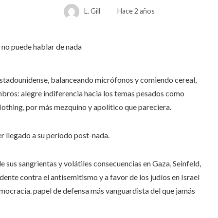
L. Gill
Hace 2 años
ía estadounidense, balanceando micrófonos y comiendo cereal,
os: alegre indiferencia hacia los temas pesados ​​como
othing, por más mezquino y apolítico que pareciera.
r llegado a su período post-nada.
de sus sangrientas y volátiles consecuencias en Gaza, Seinfeld,
ente contra el antisemitismo y a favor de los judíos en Israel
mocracia. papel de defensa más vanguardista del que jamás