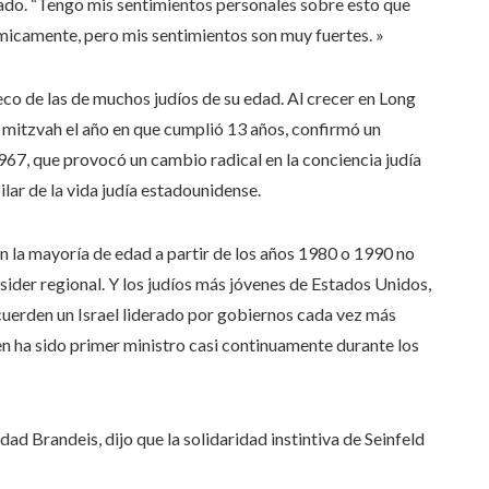
ado. “Tengo mis sentimientos personales sobre esto que
micamente, pero mis sentimientos son muy fuertes. »
eco de las de muchos judíos de su edad. Al crecer en Long
ar mitzvah el año en que cumplió 13 años, confirmó un
1967, que provocó un cambio radical en la conciencia judía
lar de la vida judía estadounidense.
n la mayoría de edad a partir de los años 1980 o 1990 no
ider regional. Y los judíos más jóvenes de Estados Unidos,
ecuerden un Israel liderado por gobiernos cada vez más
n ha sido primer ministro casi continuamente durante los
ad Brandeis, dijo que la solidaridad instintiva de Seinfeld