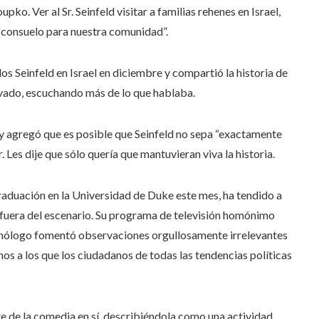
pko. Ver al Sr. Seinfeld visitar a familias rehenes en Israel,
 consuelo para nuestra comunidad”.
los Seinfeld en Israel en diciembre y compartió la historia de
ervado, escuchando más de lo que hablaba.
, y agregó que es posible que Seinfeld no sepa “exactamente
Les dije que sólo quería que mantuvieran viva la historia.
graduación en la Universidad de Duke este mes, ha tendido a
 fuera del escenario. Su programa de televisión homónimo
monólogo fomentó observaciones orgullosamente irrelevantes
nos a los que los ciudadanos de todas las tendencias políticas
e de la comedia en sí, describiéndola como una actividad