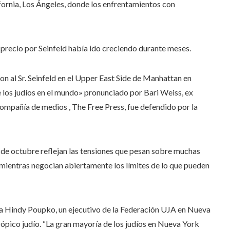
ifornia, Los Ángeles, donde los enfrentamientos con
desprecio por Seinfeld había ido creciendo durante meses.
ron al Sr. Seinfeld en el Upper East Side de Manhattan en
e los judíos en el mundo» pronunciado por Bari Weiss, ex
compañía de medios , The Free Press, fue defendido por la
7 de octubre reflejan las tensiones que pesan sobre muchas
mientras negocian abiertamente los límites de lo que pueden
 a Hindy Poupko, un ejecutivo de la Federación UJA en Nueva
rópico judío. “La gran mayoría de los judíos en Nueva York