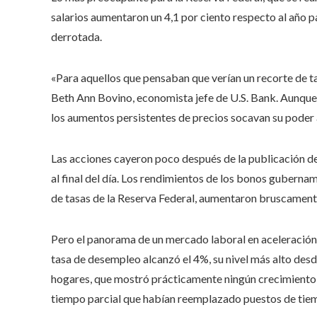
salarios aumentaron un 4,1 por ciento respecto al año pa
derrotada.
«Para aquellos que pensaban que verían un recorte de tas
Beth Ann Bovino, economista jefe de U.S. Bank. Aunque l
los aumentos persistentes de precios socavan su poder 
Las acciones cayeron poco después de la publicación de
al final del día. Los rendimientos de los bonos guberna
de tasas de la Reserva Federal, aumentaron bruscamente
Pero el panorama de un mercado laboral en aceleración t
tasa de desempleo alcanzó el 4%, su nivel más alto des
hogares, que mostró prácticamente ningún crecimiento 
tiempo parcial que habían reemplazado puestos de tie